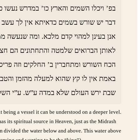
בפ’ ויכלו השמים והארץ כו’ במדרש נעשו כ
דבר יש שורש בשמים כדאיתא אין לך עשב שא
אנן בעינן למהוי קדם מלכא. ומה שנעשה מ
לאותן הברואים שלמטה והתחתונים הם חצי ד
הכח השורש ומתחברין ב’ החלקים וזה פרי
באמת אין לו קץ שהוא למעלה מהזמן והטבע
שבת ירש העולם שלא במדה ע”ש. ע”י השלי:
t being a vessel it can be understood on a deeper level.
s its spiritual source in Heaven, just as the Midrash
hem divided the water below and above. This water above