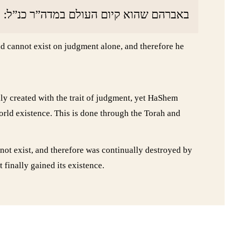
באברהם שהוא קיום העולם במדה”ר כנ”ל:
ld cannot exist on judgment alone, and therefore he
lly created with the trait of judgment, yet HaShem
orld existence. This is done through the Torah and
not exist, and therefore was continually destroyed by
s of Torah and it finally gained its existence.