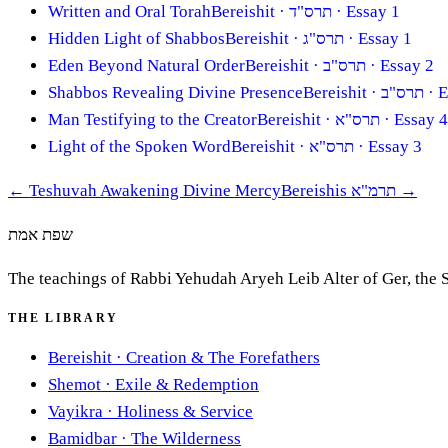
Written and Oral Torah
Bereishit
· תרס"ד
· Essay 1
Hidden Light of Shabbos
Bereishit
· תרס"ג
· Essay 1
Eden Beyond Natural Order
Bereishit
· תרס"ב
· Essay 2
Shabbos Revealing Divine Presence
Bereishit
· תרס"ב
· E
Man Testifying to the Creator
Bereishit
· תרס"א
· Essay 4
Light of the Spoken Word
Bereishit
· תרס"א
· Essay 3
←
Teshuvah Awakening Divine Mercy
Bereishis תרמ"א
→
שפת אמת
The teachings of Rabbi Yehudah Aryeh Leib Alter of Ger, the 
THE LIBRARY
Bereishit
·
Creation & The Forefathers
Shemot
·
Exile & Redemption
Vayikra
·
Holiness & Service
Bamidbar
·
The Wilderness