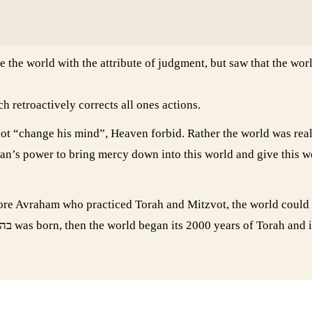
e the world with the attribute of judgment, but saw that the wor
h retroactively corrects all ones actions.
 not “change his mind”, Heaven forbid. Rather the world was rea
man’s power to bring mercy down into this world and give this w
efore Avraham who practiced Torah and Mitzvot, the world could 
the flood. Once Avraham, who’s name also spells בהבראם was born, then the world began its 2000 year