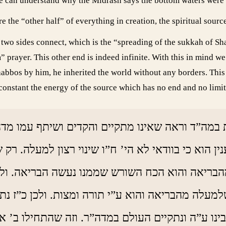
 we can understand why the Midrash says the bottom waters were 
e the “other half” of everything in creation, the spiritual sourc
wo sides connect, which is the “spreading of the sukkah of Shal
” prayer. This other end is indeed infinite. With this in mind
Shabbos by him, he inherited the world without any borders. Thi
t constant the energy of the source which has no end and no limit
ה”ד וראה שאינו מתקיים והקדים ושיתף עמו מדה”ר
 הוא כי בוודאי לא הי’ ח”ו שינוי רצון למעלה. רק
מהבריאה והוא הכח השורש שממנו נעשה הבריאה. ולכ
עלה מהבריאה והוא ע”י תורה ומצות. ולכן כ”ז נתק
נו ע”ה ונתקיים העולם במדה”ר. וזה שהתחילו ב’ א