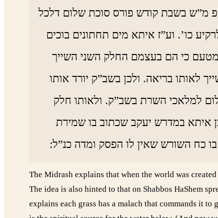
ע”פ מ”ש בשבת קודש פורס סוכת שלום דלכל
קיע כו’. וע”ז איתא מים תחתונים בוכים
 מטעם כי הם בעצמם החלק השני השייך
ך לאותו בריאה. ולכן בשב”ק יורד אותו
ום למלאכי השרת בשב”ק. ולאותו חלק
ן איתא במדרש יעקב שכתוב בו שמירת
ו כח השורש שאין לו הפסק ומדה כנ”ל
The Midrash explains that when the world was created it
The idea is also hinted to that on Shabbos HaShem spre
explains each grass has a malach that commands it to g