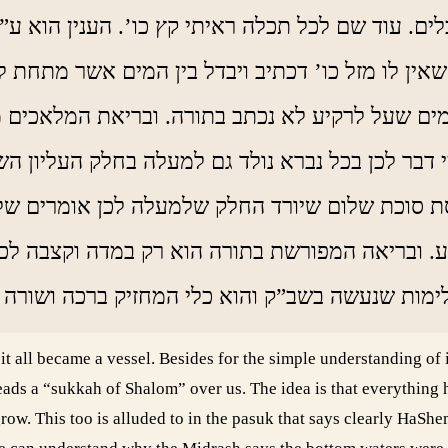
לים. עוד שם לכל תכלה ראיתי קץ כו’. הענין הוא 
ין לו מזל כו’ דכתיב ויבדל בין המים אשר מתחת לר
מים שעל לרקיע לא נכתב בתורה. ובריאת המלאכים
בר לכן בכל נברא נולד גם למעלה בחלק העליון השיי
סת סוכת שלום שיורד החלק שלמעלה לכן אומרים של
. ובריאה המפורשת בתורה הוא רק במדה וקצבה לכ
מות שנעשה בשב”ק והוא כלי המחזיק ברכה ושורה ב
 all became a vessel. Besides for the simple understanding of i
ads a “sukkah of Shalom” over us. The idea is that everything ha
row. This too is alluded to in the pasuk that says clearly HaS