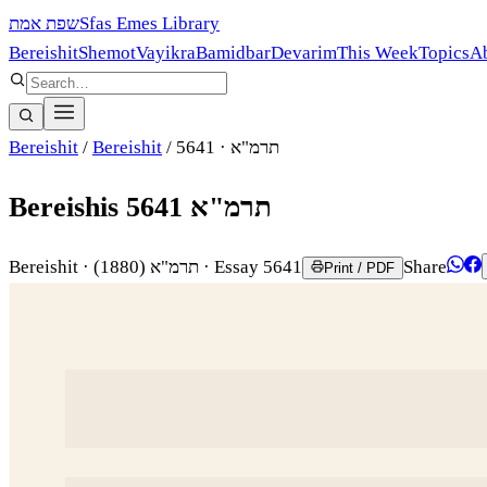
שפת אמת
Sfas Emes Library
Bereishit
Shemot
Vayikra
Bamidbar
Devarim
This Week
Topics
A
Bereishit
/
Bereishit
/
· 5641
תרמ"א
Bereishis תרמ"א 5641
Bereishit
·
(1880)
תרמ"א
· Essay 5641
Share
Print / PDF