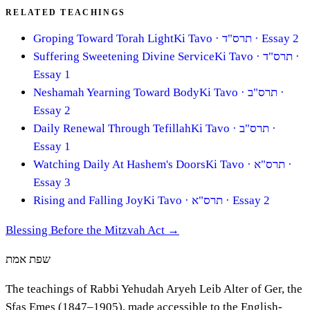
RELATED TEACHINGS
Groping Toward Torah Light
Ki Tavo
· תרס"ד
· Essay 2
Suffering Sweetening Divine Service
Ki Tavo
· תרס"ד
·
Essay 1
Neshamah Yearning Toward Body
Ki Tavo
· תרס"ב
·
Essay 2
Daily Renewal Through Tefillah
Ki Tavo
· תרס"ב
·
Essay 1
Watching Daily At Hashem's Doors
Ki Tavo
· תרס"א
·
Essay 3
Rising and Falling Joy
Ki Tavo
· תרס"א
· Essay 2
Blessing Before the Mitzvah Act
→
שפת אמת
The teachings of Rabbi Yehudah Aryeh Leib Alter of Ger, the
Sfas Emes (1847–1905), made accessible to the English-