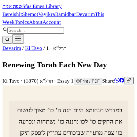
שפת אמת
Sfas Emes Library
Bereishit
Shemot
Vayikra
Bamidbar
Devarim
This
Week
Topics
About
Account
Devarim
/
Ki Tavo
/
· 1
תרל"א
Renewing Torah Each New Day
Ki Tavo
·
(1870)
תרל"א
· Essay 1
Share
Print / PDF
במדרש תנחומא היום הזה ה’ כו’ מצוך לעשות
את החקים כו’ לכו נרננה כו’ נשתחוה ונכרעה
כו’ צפה מרע”ה שביכורים עתידין ליפסק תיקן