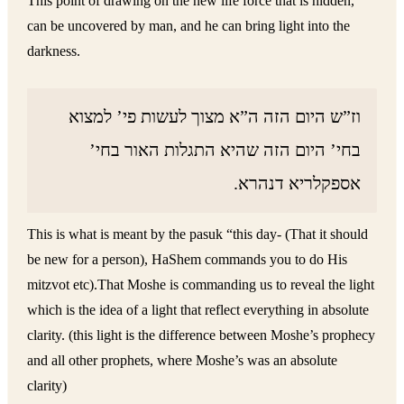
This point of drawing on the new life force that is hidden,
can be uncovered by man, and he can bring light into the
darkness.
וז”ש היום הזה ה”א מצוך לעשות פי’ למצוא
בחי’ היום הזה שהיא התגלות האור בחי’
אספקלריא דנהרא.
This is what is meant by the pasuk “this day- (That it should
be new for a person), HaShem commands you to do His
mitzvot etc).That Moshe is commanding us to reveal the light
which is the idea of a light that reflect everything in absolute
clarity. (this light is the difference between Moshe’s prophecy
and all other prophets, where Moshe’s was an absolute
clarity)