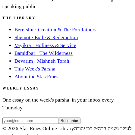
speaking public.
THE LIBRARY
Bereishit
·
Creation & The Forefathers
Shemot
·
Exile & Redemption
Vayikra
·
Holiness & Service
Bamidbar
·
The Wilderness
Devarim
·
Mishneh Torah
This Week's Parsha
About the Sfas Emes
WEEKLY ESSAY
One essay on the week's parsha, in your inbox every
Thursday.
Subscribe
©
2026
Sfas Emes Online Library
לעילוי נשמת הרה״ק רבי יהודה