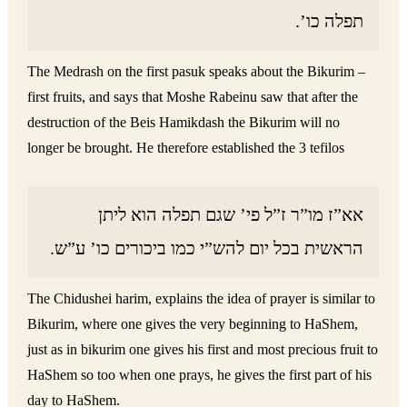
תפלה כו’.
The Medrash on the first pasuk speaks about the Bikurim –
first fruits, and says that Moshe Rabeinu saw that after the
destruction of the Beis Hamikdash the Bikurim will no
longer be brought. He therefore established the 3 tefilos
אא”ז מו”ר ז”ל פי’ שגם תפלה הוא ליתן
הראשית בכל יום להש”י כמו ביכורים כו’ ע”ש.
The Chidushei harim, explains the idea of prayer is similar to
Bikurim, where one gives the very beginning to HaShem,
just as in bikurim one gives his first and most precious fruit to
HaShem so too when one prays, he gives the first part of his
day to HaShem.