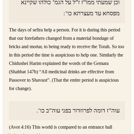
וכן שמעתי ממו”ז ז”ל על הגמ’ כולהו שקיינא
מפסחא עד מעצרתא כו’:
The days of sefira help a person. For it is during this period
that our forefathers changed from a material bondage of
bricks and mortar, to being ready to receive the Torah. So too
in this period the time is auspicious to help one. Similarly the
Chidushei Harim explained the words of the Gemara
(Shabbat 147b) “All medicinal drinks are effective from
Passover to Shavuot”. (That the entire period is auspicious
for change).
עוה”ז דומה לפרוזדור בפני עוה”ב כו’.
(Avot 4:16) This world is compared to an entrance hall