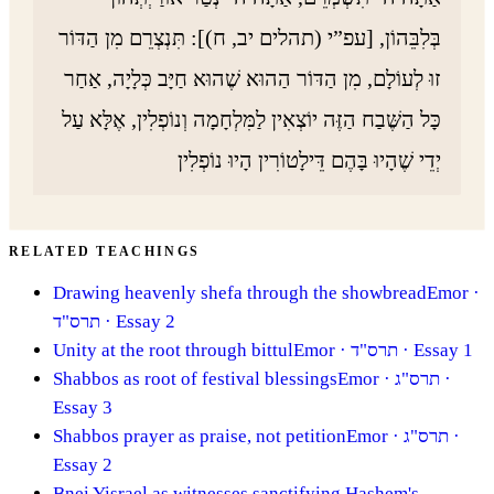
בְּלִבֵּהוֹן, [עפ”י (תהלים יב, ח)]: תִּנְצְרֵם מִן הַדּוֹר
זוּ לְעוֹלָם, מִן הַדּוֹר הַהוּא שֶׁהוּא חַיָּב כְּלָיָה, אַחַר
כָּל הַשֶּׁבַח הַזֶּה יוֹצְאִין לַמִּלְחָמָה וְנוֹפְלִין, אֶלָּא עַל
יְדֵי שֶׁהָיוּ בָּהֶם דֵּילָטוֹרִין הָיוּ נוֹפְלִין
RELATED TEACHINGS
Drawing heavenly shefa through the showbread
Emor
·
תרס"ד
· Essay 2
Unity at the root through bittul
Emor
· תרס"ד
· Essay 1
Shabbos as root of festival blessings
Emor
· תרס"ג
·
Essay 3
Shabbos prayer as praise, not petition
Emor
· תרס"ג
·
Essay 2
Bnei Yisrael as witnesses sanctifying Hashem's