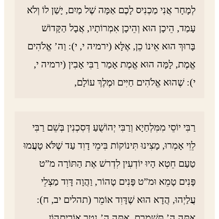
לְמָחָר אֲנִי מַכְנִיס לָכֶם אַמָּה שֶׁל מַיִם, יָשַׁן לוֹ וְלֹא
עָמַד, הֵיכָן הוּא וְהֵיכָן אִמְרוֹתָיו, אֲבָל הַקָּדוֹשׁ
בָּרוּךְ הוּא אֵינוֹ כֵן, אֶלָּא (ירמיה י, י): וַה’ אֱלֹהִים
אֱמֶת, לָמָּה הוּא אֱמֶת אָמַר רַבִּי אָבִין (ירמיה י,
י): שֶׁהוּא אֱלֹהִים חַיִּים וּמֶלֶךְ עוֹלָם,
רַבִּי יוֹסֵי מִמִּלְחַיָא וְרַבִּי יְהוֹשֻׁעַ דְּסִכְנִין בְּשֵׁם רַבִּי
לֵוִי אָמְרוּ, מָצִינוּ תִּינוֹקוֹת בִּימֵי דָוִד עַד שֶׁלֹּא טָעֲמוּ
טַעַם חֵטְא הָיוּ יוֹדְעִין לִדְרשׁ אֶת הַתּוֹרָה מ”ט
פָּנִים טָמֵא וּמ”ט פָּנִים טָהוֹר, וַהֲוָה דָּוִד מַצְלֵי
עֲלַיְהוּ, הֲדָא הוּא שֶׁדָּוִד אוֹמֵר (תהלים יב, ח):
אַתָּה ה’ תִּשְׁמְרֵם, אַתָּה ה’ נְטַר אוֹרַיְתְהוֹן