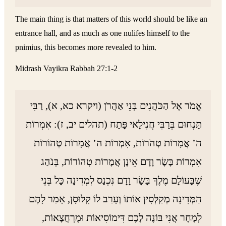
The main thing is that matters of this world should be like an
entrance hall, and as much as one nulifes himself to the
pnimius, this becomes more revealed to him.
Midrash Vayikra Rabbah 27:1-2
אֱמֹר אֶל הַכֹּהֲנִים בְּנֵי אַהֲרֹן (ויקרא כא, א), רַבִּי
תַּנְחוּם בְּרַבִּי חֲנִילָאי פָּתַח (תהלים יב, ז): אִמְרוֹת
ה’ אֲמָרוֹת טְהֹרוֹת, אִמְרוֹת ה’ אֲמָרוֹת טְהוֹרוֹת
אִמְרוֹת בָּשָׂר וָדָם אֵינָן אֲמָרוֹת טְהוֹרוֹת, בְּנֹהַג
שֶׁבָּעוֹלָם מֶלֶךְ בָּשָׂר וָדָם נִכְנַס לִמְדִינָה כָּל בְּנֵי
הַמְּדִינָה מְקַלְּסִין אוֹתוֹ וְעָרַב לוֹ קִלּוּסָן, אָמַר לָהֶם
לְמָחָר אֲנִי בּוֹנֶה לָכֶם דִּימוֹסִיאוֹת וּמֶרְחֲצָאוֹת,