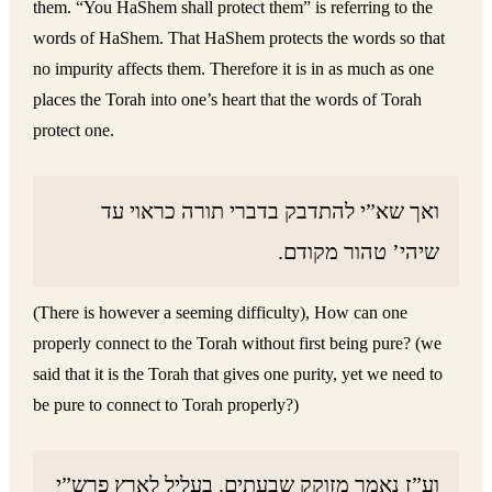
them. “You HaShem shall protect them” is referring to the
words of HaShem. That HaShem protects the words so that
no impurity affects them. Therefore it is in as much as one
places the Torah into one’s heart that the words of Torah
protect one.
ואך שא”י להתדבק בדברי תורה כראוי עד
שיהי’ טהור מקודם.
(There is however a seeming difficulty), How can one
properly connect to the Torah without first being pure? (we
said that it is the Torah that gives one purity, yet we need to
be pure to connect to Torah properly?)
וע”ז נאמר מזוקק שבעתים. בעליל לארץ פרש”י