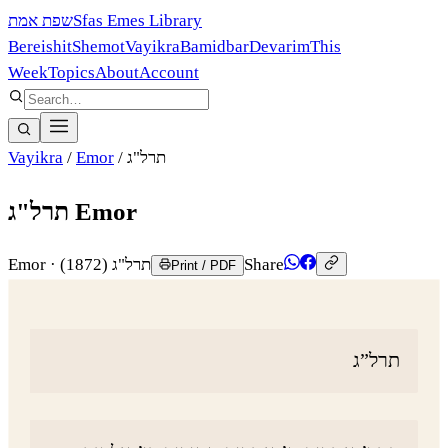
שפת אמת
Sfas Emes Library
Bereishit
Shemot
Vayikra
Bamidbar
Devarim
This
Week
Topics
About
Account
Vayikra
/
Emor
/
תרל"ג
תרל"ג Emor
Emor
·
(1872)
תרל"ג
Share
Print / PDF
תרל”ג