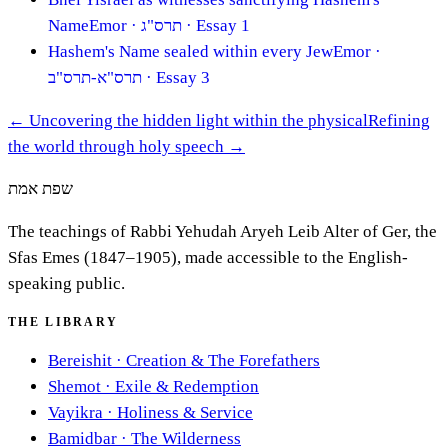
Name
Emor
· תרס"ג
· Essay 1
Hashem's Name sealed within every Jew
Emor
·
תרס"א-תרס"ב
· Essay 3
←
Uncovering the hidden light within the physical
Refining
the world through holy speech
→
שפת אמת
The teachings of Rabbi Yehudah Aryeh Leib Alter of Ger, the
Sfas Emes (1847–1905), made accessible to the English-
speaking public.
THE LIBRARY
Bereishit
·
Creation & The Forefathers
Shemot
·
Exile & Redemption
Vayikra
·
Holiness & Service
Bamidbar
·
The Wilderness