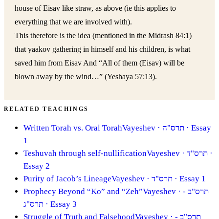
house of Eisav like straw, as above (ie this applies to
everything that we are involved with).
This therefore is the idea (mentioned in the Midrash 84:1)
that yaakov gathering in himself and his children, is what
saved him from Eisav And “All of them (Eisav) will be
blown away by the wind…” (Yeshaya 57:13).
RELATED TEACHINGS
Written Torah vs. Oral Torah
Vayeshev
· תרס"ה
· Essay
1
Teshuvah through self-nullification
Vayeshev
· תרס"ד
·
Essay 2
Purity of Jacob’s Lineage
Vayeshev
· תרס"ד
· Essay 1
Prophecy Beyond “Ko” and “Zeh”
Vayeshev
· תרס"ב -
תרס"ג
· Essay 3
Struggle of Truth and Falsehood
Vayeshev
· תרס"ב -