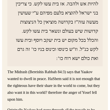
להיות אש ולהבה. אז בית עשו לקש. כי צריכין
בני ישראל להוציא בלעם מפיהם ע”י שעושין
מעשה עוה”ז בקדושה מוציאין כל הניצוצות
קדושות שיש בעולם ונשאר בית עשו לקש.
והכלל בכל מקום יש בית יעקב ויוסף ובית עשו
לקש כנ”ל. וז”ש כינוסו וכינוס בניו כו’ זה גרם
ואת כולם ישא רוח כו’:
The Midrash (Bereishis Rabbah 84:3) says that Yaakov
wanted to dwell in peace. HaShem said it is not enough that
the righteous have their share in the world to come, but they
also want it in this world? therefore the anger of Yosef fell
upon him.
Originally Yaakov had gone through all the travails to be