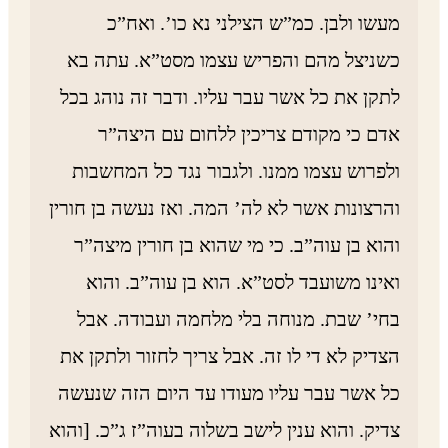
מעשו ולבן. כמ”ש הצילני נא כו’. ואח”כ
כשניצל מהם והפריש עצמו מסט”א. עתה בא
לתקן את כל אשר עבר עליו. ודבר זה נוהג בכל
אדם כי מקודם צריכין ללחום עם היצה”ר
ולפרוש עצמו ממנו. ולגבור נגד כל המחשבות
והרצונות אשר לא לה’ המה. ואז נעשה בן חורין
והוא בן עוה”ב. כי מי שהוא בן חורין מיצה”ר
ואינו משועבד לסט”א. הוא בן עוה”ב. והוא
בחי’ שבת. מנוחה בלי מלחמה ועבודה. אבל
הצדיק לא די לו זה. אבל צריך לחזור ולתקן את
כל אשר עבר עליו מעודו עד היום הזה שנעשה
צדיק. והוא ענין לישב בשלוה בעוה”ז ג”כ. [והוא