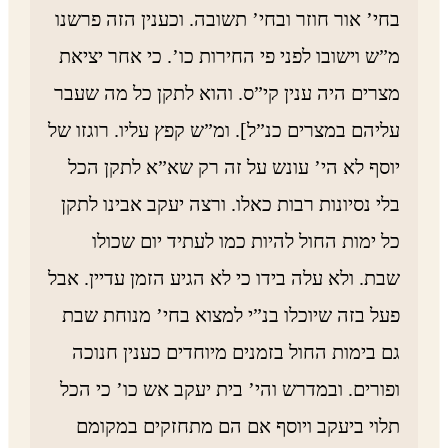
בחי’ אור חוזר ובחי’ תשובה. וכענין הזה פרשנו
מ”ש וישובו לפני פי החירות כו’. כי אחר יציאת
מצרים היה ענין קי”ס. והוא לתקן כל מה שעבר
עליהם במצרים כנ”ל]. ומ”ש קפץ עליו. רוגזו של
יוסף לא הי’ עונש על זה רק שא”א לתקן הכל
בלי נסיונות רבות כאלו. ורצה יעקב אבינו לתקן
כל ימות החול להיות כמו לעתיד יום שכולו
שבת. ולא עלה בידו כי לא הגיע הזמן עדיין. אבל
פעל בזה שיוכלו בנ”י למצוא בחי’ מנוחת שבת
גם בימות החול בזמנים מיוחדים כענין חנוכה
ופורים. ובמדרש והי’ בית יעקב אש כו’ כי הכל
תלוי ביעקב ויוסף אם הם מתחזקים במקומם