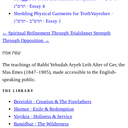
תרס"ג
· Essay 4
Shedding Physical Garments for Truth
Vayeshev
·
תרס"ב - תרס"ג
· Essay 1
←
Spiritual Refinement Through Trials
Inner Strength
Through Opposition
→
שפת אמת
The teachings of Rabbi Yehudah Aryeh Leib Alter of Ger, the
Sfas Emes (1847–1905), made accessible to the English-
speaking public.
THE LIBRARY
Bereishit
·
Creation & The Forefathers
Shemot
·
Exile & Redemption
Vayikra
·
Holiness & Service
Bamidbar
·
The Wilderness