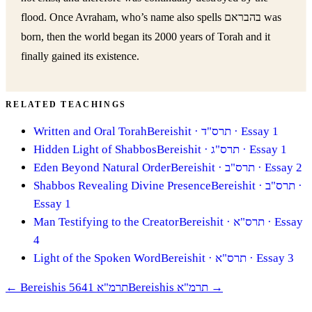
flood. Once Avraham, who’s name also spells בהבראם was
born, then the world began its 2000 years of Torah and it
finally gained its existence.
RELATED TEACHINGS
Written and Oral Torah
Bereishit
· תרס"ד
· Essay 1
Hidden Light of Shabbos
Bereishit
· תרס"ג
· Essay 1
Eden Beyond Natural Order
Bereishit
· תרס"ב
· Essay 2
Shabbos Revealing Divine Presence
Bereishit
· תרס"ב
·
Essay 1
Man Testifying to the Creator
Bereishit
· תרס"א
· Essay
4
Light of the Spoken Word
Bereishit
· תרס"א
· Essay 3
←
Bereishis תרמ"א 5641
Bereishis תרמ"א
→