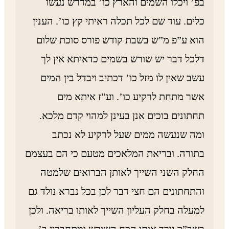
בפ’ ויכלו השמים והארץ כו’ במדרש נעשו
כלים. עוד שם לכל תכלה ראיתי קץ כו’. הענין
הוא ע”פ מ”ש בשבת קודש פורס סוכת שלום
דלכל דבר יש שורש בשמים כדאיתא אין לך
עשב שאין לו מזל כו’ דכתיב ויבדל בין המים
אשר מתחת לרקיע כו’. וע”ז איתא מים
תחתונים בוכים אנן בעינן למהוי קדם מלכא.
ומה שנעשה ממים שעל לרקיע לא נכתב
בתורה. ובריאת המלאכים מטעם כי הם בעצמם
החלק השני השייך לאותן הברואים שלמטה
והתחתונים הם חצי דבר לכן בכל נברא נולד גם
למעלה בחלק העליון השייך לאותו בריאה. ולכן
בשב”ק יורד אותו הכח השורש ומתחברין ב’