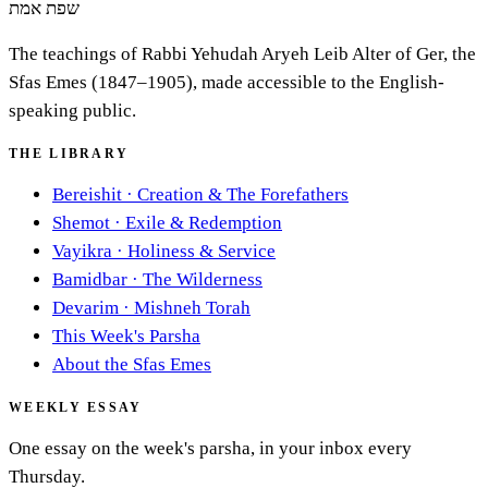
שפת אמת
The teachings of Rabbi Yehudah Aryeh Leib Alter of Ger, the
Sfas Emes (1847–1905), made accessible to the English-
speaking public.
THE LIBRARY
Bereishit
·
Creation & The Forefathers
Shemot
·
Exile & Redemption
Vayikra
·
Holiness & Service
Bamidbar
·
The Wilderness
Devarim
·
Mishneh Torah
This Week's Parsha
About the Sfas Emes
WEEKLY ESSAY
One essay on the week's parsha, in your inbox every
Thursday.