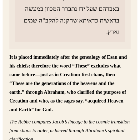
באברהם שעל ידו נתברר המכוון במעשה
בראשית כדאיתא שהקנה להקב”ה שמים
וארץ.
It is placed immediately after the genealogy of Esau and
his chiefs; therefore the word “These” excludes what
came before—just as in Creation: first chaos, then
“These are the generations of the heavens and the
earth,” through Abraham, who clarified the purpose of
Creation and who, as the sages say, “acquired Heaven
and Earth” for God.
The Rebbe compares Jacob’s lineage to the cosmic transition
from chaos to order, achieved through Abraham’s spiritual
clarification.