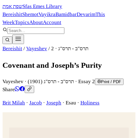
שפת אמת
Sfas Emes Library
Bereishit
Shemot
Vayikra
Bamidbar
Devarim
This
Week
Topics
About
Account
Bereishit
/
Vayeshev
/
· 2
תרס"ב - תרס"ג
Covenant and Joseph’s Purity
Vayeshev
·
(1901)
תרס"ב - תרס"ג
· Essay 2
Print / PDF
Share
Brit Milah
·
Jacob
·
Joseph
·
Esau
·
Holiness