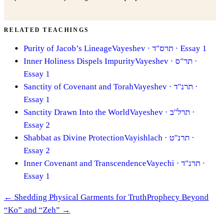
RELATED TEACHINGS
Purity of Jacob’s Lineage
Vayeshev
· תרס"ד
· Essay 1
Inner Holiness Dispels Impurity
Vayeshev
· תר"ס
·
Essay 1
Sanctity of Covenant and Torah
Vayeshev
· תרנ"ד
·
Essay 1
Sanctity Drawn Into the World
Vayeshev
· תרל"ב
·
Essay 2
Shabbat as Divine Protection
Vayishlach
· תרנ"ט
·
Essay 2
Inner Covenant and Transcendence
Vayechi
· תרנ"ד
·
Essay 1
←
Shedding Physical Garments for Truth
Prophecy Beyond
“Ko” and “Zeh”
→