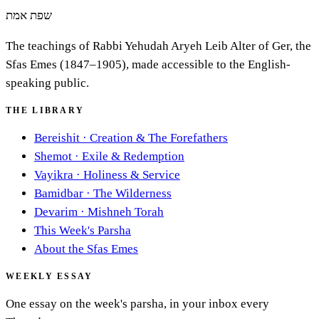
שפת אמת
The teachings of Rabbi Yehudah Aryeh Leib Alter of Ger, the
Sfas Emes (1847–1905), made accessible to the English-
speaking public.
THE LIBRARY
Bereishit
·
Creation & The Forefathers
Shemot
·
Exile & Redemption
Vayikra
·
Holiness & Service
Bamidbar
·
The Wilderness
Devarim
·
Mishneh Torah
This Week's Parsha
About the Sfas Emes
WEEKLY ESSAY
One essay on the week's parsha, in your inbox every