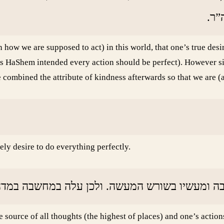
ה”ר
in how we are supposed to act) in this world, that one’s true des
 as HaShem intended every action should be perfect). However 
 combined the attribute of kindness afterwards so that we are (a
ly desire to do everything perfectly.
ה ומעשיו בשורש המעשה. ולכן עלה במחשבה במדה”ד
source of all thoughts (the highest of places) and one’s actions