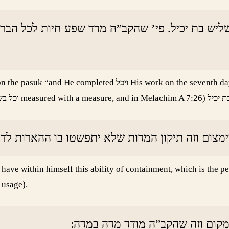
 בשליש בת יכיל. פי’ שהקב”ה מדד שפע חיות לכל ה
 seventh day” the word ויכל is connected to the word וכל which
 צימצום וזה תיקון המדות שלא יתפשטו בו ההארות ל
ve within himself this ability of containment, which is the perfe
 usage).
המקום וזה שהקב”ה מודד מדה במדה