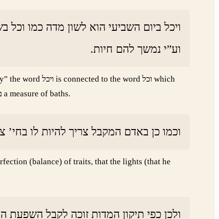
ויכל ביום השביעי הוא לשון מדה כמו וכל
וע”י נמשך להם חיות.
means a measure, as in the pasuk (Yeshaya 40:12) וכל בשליש measured with a measure, and in Melachim A 7:26) בת יכיל a measure of baths.
וכמו כן באדם המקבל צריך להיות לו בחי’.
ction (balance) of traits, that the lights (that he
ולכן כפי תיקון המדות זוכה לקבל השפעת :