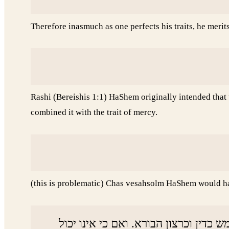
Therefore inasmuch as one perfects his traits, he me
Rashi (Bereishis 1:1) HaShem originally intended that 
combined it with the trait of mercy.
(this is problematic) Chas vesahsolm HaShem would have 
דין וכרצון הבורא. ואם כי אינו יכול