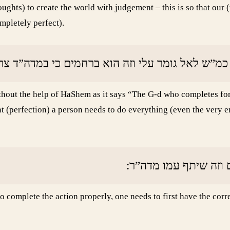
ughts) to create the world with judgement – this is so that our 
mpletely perfect).
 כמ”ש לאל גומר עלי וזה הוא ברחמים כי במדה”ד צ
without the help of HaShem as it says “The G-d who completes f
nt (perfection) a person needs to do everything (even the very en
ם וזה שיתף עמו מדה”ר
 complete the action properly, one needs to first have the cor