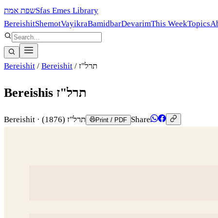
שפת אמת
Sfas Emes Library
Bereishit
Shemot
Vayikra
Bamidbar
Devarim
This Week
Topics
A
Bereishit
/
Bereishit
/
תרל"ז
Bereishis תרל"ז
Bereishit
·
(1876)
תרל"ז
Share
Print / PDF