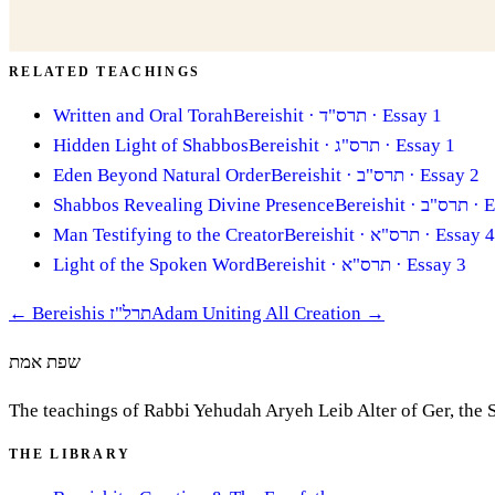
RELATED TEACHINGS
Written and Oral Torah
Bereishit
· תרס"ד
· Essay 1
Hidden Light of Shabbos
Bereishit
· תרס"ג
· Essay 1
Eden Beyond Natural Order
Bereishit
· תרס"ב
· Essay 2
Shabbos Revealing Divine Presence
Bereishit
· תרס"ב
· E
Man Testifying to the Creator
Bereishit
· תרס"א
· Essay 4
Light of the Spoken Word
Bereishit
· תרס"א
· Essay 3
←
Bereishis תרל"ז
Adam Uniting All Creation
→
שפת אמת
The teachings of Rabbi Yehudah Aryeh Leib Alter of Ger, the 
THE LIBRARY